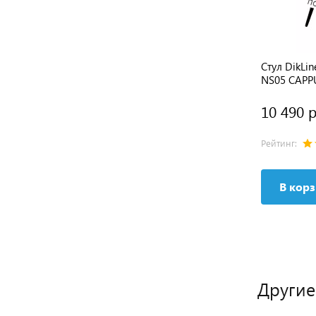
M18
Стул DikLine 249 поворотный, B03
Стул DikLi
BEIGE, ножки черные
NS05 CAPP
9 490 руб.
10 490 р
Рейтинг:
3 отзыва
Рейтинг:
В корзину
В кор
Другие