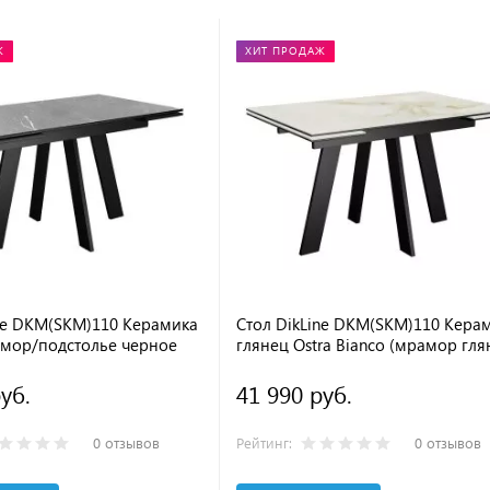
Ж
ХИТ ПРОДАЖ
ine DKM(SKM)110 Керамика
Стол DikLine DKM(SKM)110 Кера
мор/подстолье черное
глянец Ostra Bianco (мрамор гля
белый)/подстолье черное
уб.
41 990 руб.
0 отзывов
Рейтинг:
0 отзывов