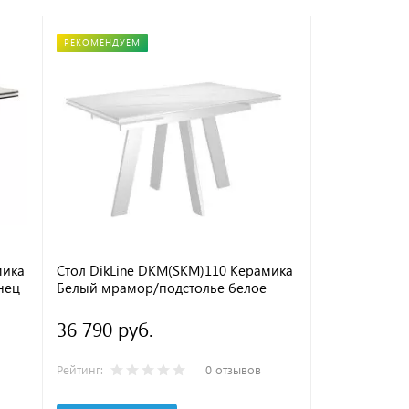
РЕКОМЕНДУЕМ
РЕКОМЕНДУЕМ
мика
Стол DikLine DKM(SKM)110 Керамика
Стол DikLin
нец
Белый мрамор/подстолье белое
Krater Perla
подстолье ч
36 790 руб.
41 990 ру
Рейтинг:
0 отзывов
Рейтинг: