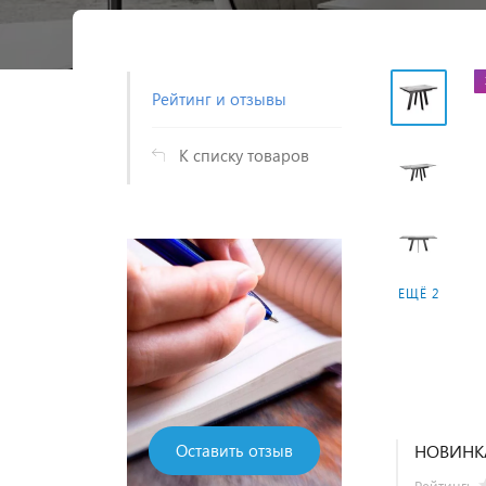
Рейтинг и отзывы
К списку товаров
родажа из
Распродаж
ЕЩЁ 2
алонов
салоно
НОВИНКА
Оставить отзыв
Рейтинг: