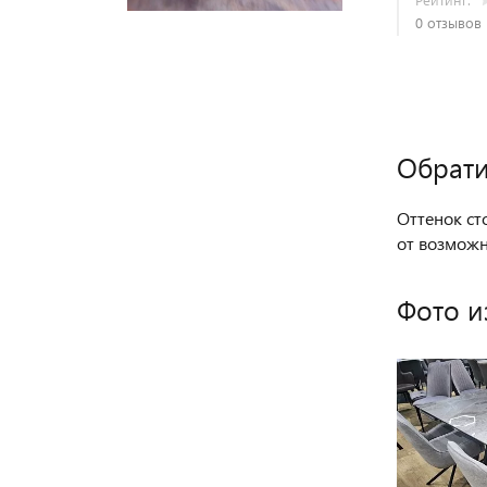
 со скидкой
Купить со ски
0 отзывов
Обрати
Оттенок ст
от возмож
Фото и