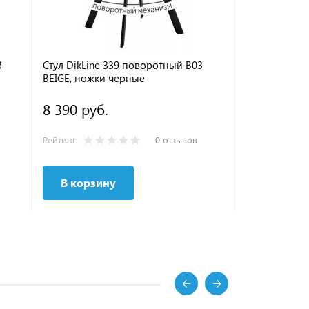
3
Стул DikLine 339 поворотный B03
Стул DikLine
BEIGE, ножки черные
черные
8 390 руб.
9 490 руб
Рейтинг:
0 отзывов
Рейтинг:
В корзину
В корзи