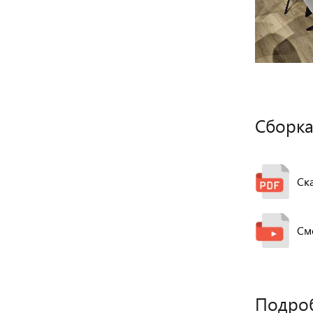
Сборка
Ск
См
Подро