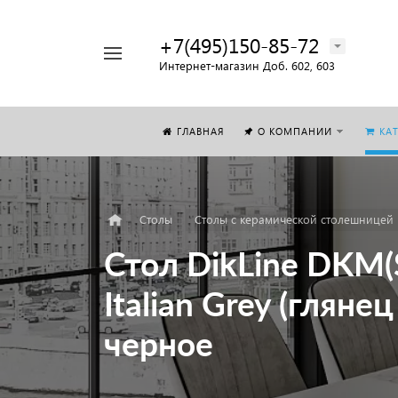
+7(495)150-85-72
Например,
Интернет-магазин Доб. 602, 603
Стол
Найти
везде
ГЛАВНАЯ
О КОМПАНИИ
КА
Столы
Столы с керамической столешницей
Стол DikLine DKM
Italian Grey (глян
черное