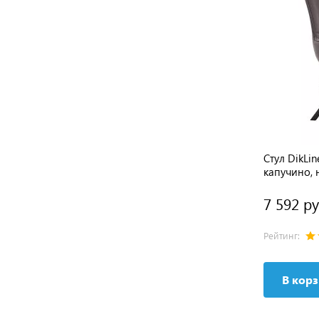
Z48
Стул DikLine 351 поворотный BL05
Стул DikLi
капучино, ножки черные
капучино,
11 590 руб.
7 592 ру
Рейтинг:
3 отзыва
Рейтинг:
В корзину
В кор