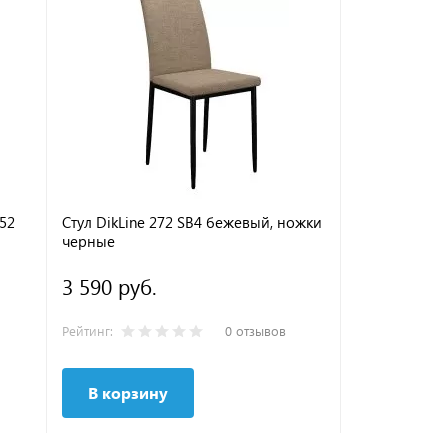
E52
Стул DikLine 272 SB4 бежевый, ножки
Стул DikLine
черные
CAPPUCCINO,
3 590 руб.
8 390 руб
Рейтинг:
0 отзывов
Рейтинг:
В корзину
В корзи