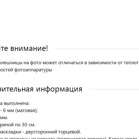
дкой
те внимание!
олешницы на фото может отличаться в зависимости от теплоты
ностей фотоаппаратуры
нительная информация
а выполнена:
- 6 мм (матовая);
 мм.
риной по 30 см.
аскладки - двусторонний торцевой.
а выполнены из металла (порошковая окраска). Каркас стола -