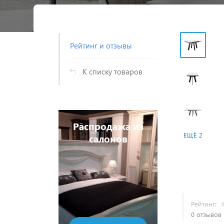
Рейтинг и отзывы
К списку товаров
родажа из
Распродаж
ЕЩЁ 2
алонов
салоно
Рейтинг:
Оставить отзыв
0 отзывов