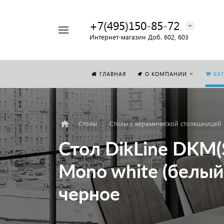
+7(495)150-85-72
Например,
Интернет-магазин Доб. 602, 603
Стол
Найти
везде
ГЛАВНАЯ
О КОМПАНИИ
КА
Столы
Столы с керамической столешницей
Стол DikLine DKM
Mono white (белы
черное