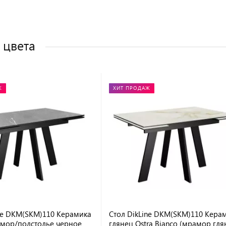
 цвета
Ж
ХИТ ПРОДАЖ
ine DKM(SKM)110 Керамика
Стол DikLine DKM(SKM)110 Кера
мор/подстолье черное
глянец Ostra Bianco (мрамор гля