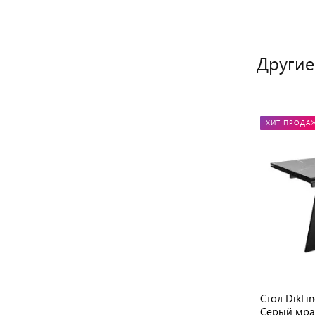
Другие
РЕКОМЕНДУЕМ
ХИТ ПРОДА
рамика
Стол DikLine DKM(SKM)110 Керамика
Стол DikL
Белый мрамор/подстолье белое
Серый мра