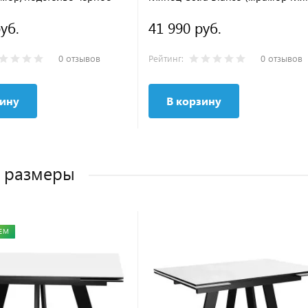
белый)/подстолье черное
уб.
41 990 руб.
0 отзывов
Рейтинг:
0 отзывов
зину
В корзину
 размеры
ЕМ