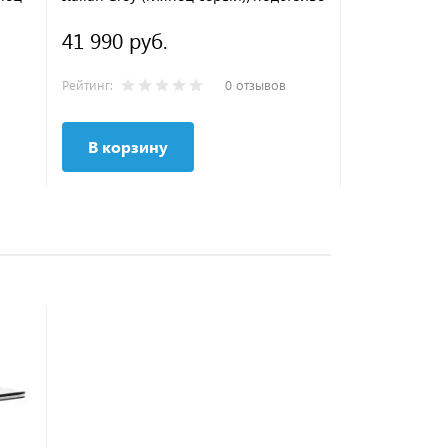
черное
белый)/подс
41 990 руб.
36 790 ру
Рейтинг:
0 отзывов
Рейтинг:
В корзину
В корзи