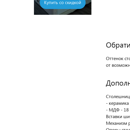
 со скидкой
Купить со ски
Обрати
Оттенок ст
от возмож
Допол
Столешниц
- керамика 
- МДФ - 18
Вставки ши
Механизм р
Опоры стол