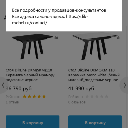
Все подробности у продавцов-консультантов
Другие цвета
Все адреса салонов здесь: https://dik-
mebel.ru/contact/
Стол DikLine DKM(SKM)110
Стол DikLine DKM(SKM)110
Керамика Черный мрамор/
Керамика Mono white (белый
подстолье черное
матовый)/подстолье черное
36 790 руб.
41 990 руб.
Рейтинг:
Рейтинг:
1 отзыв
0 отзывов
В корзину
В корзину