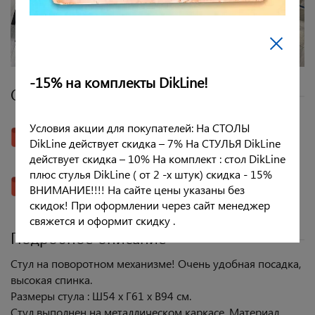
-15% на комплекты DikLine!
Сборка - фото и видеоинструкции
Условия акции для покупателей: На СТОЛЫ
Скачать инструкцию
DikLine действует скидка – 7% На СТУЛЬЯ DikLine
действует скидка – 10% На комплект : стол DikLine
плюс стулья DikLine ( от 2 -х штук) скидка - 15%
Смотреть видеоинструкцию
ВНИМАНИЕ!!!! На сайте цены указаны без
скидок! При оформлении через сайт менеджер
свяжется и оформит скидку .
Подробное описание
Стул на поворотном механизме! Очень удобная посадка,
высокая спинка.
Размеры стула : Ш54 х Г61 х В94 см.
Стул выполнен на металлическом каркасе. Материал