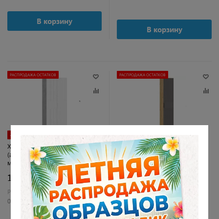
В корзину
В корзину
РАСПРОДАЖА ОСТАТКОВ
РАСПРОДАЖА ОСТАТКОВ
-40%
-30%
Хилтон шкаф для одежды
Хилтон шкаф для белья (дуб
(ателье светлый/белый
крафт золотой/графит
матовый)
матовый)
12 990 руб.
7 990 руб.
21 990 руб.
11 490 руб.
Рейтинг:
Рейтинг:
0 отзывов
0 отзывов