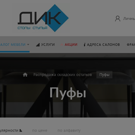
Личны
ТАЛОГ МЕБЕЛИ
УСЛУГИ
АКЦИИ
АДРЕСА САЛОНОВ
ФРА
Распродажа складских остатков
Пуфы
Пуфы
улярности
по цене
по алфавиту