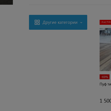
Другие категории
РАСПР
-69%
Пуф т
1 50