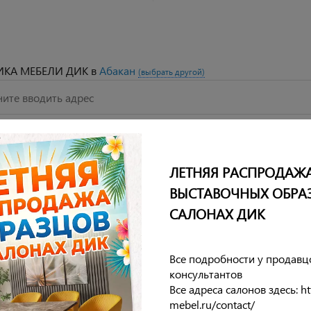
ИКА МЕБЕЛИ ДИК
в
Абакан
(выбрать другой)
СКЛАДЫ ФАБРИКИ МЕБЕЛИ ДИК
ЛЕТНЯЯ РАСПРОДАЖ
ВЫСТАВОЧНЫХ ОБРА
САЛОНАХ ДИК
ПРЕДСТАВИТЕЛЬСТВА ФАБРИКИ МЕБЕЛИ ДИК В
ПРЕДСТ
РЕГИОНАХ РФ
Все подробности у продавц
консультантов
Все адреса салонов здесь: htt
mebel.ru/contact/