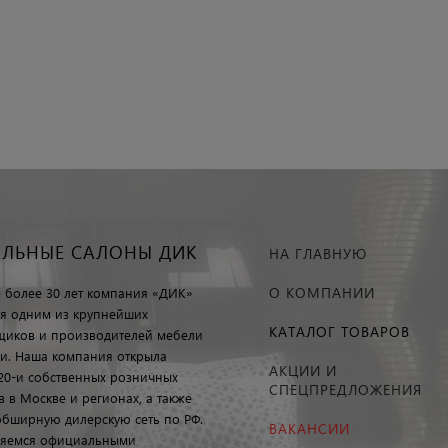
ЕЛЬНЫЕ САЛОНЫ ДИК
НА ГЛАВНУЮ
О КОМПАНИИ
е более 30 лет компания «ДИК»
ся одним из крупнейших
КАТАЛОГ ТОВАРОВ
щиков и производителей мебели
ии. Наша компания открыла
АКЦИИ И
20-и собственных розничных
СПЕЦПРЕДЛОЖЕНИЯ
в в Москве и регионах, а также
обширную дилерскую сеть по РФ.
ВАКАНСИИ
яемся официальными