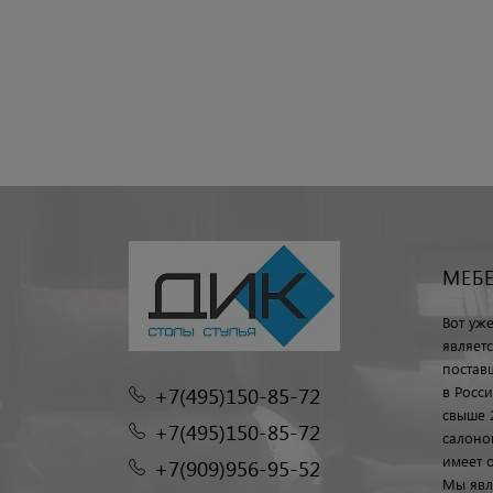
МЕБ
Вот уж
являет
постав
+7(495)150-85-72
в Росс
свыше 
+7(495)150-85-72
салоно
имеет 
+7(909)956-95-52
Мы явл