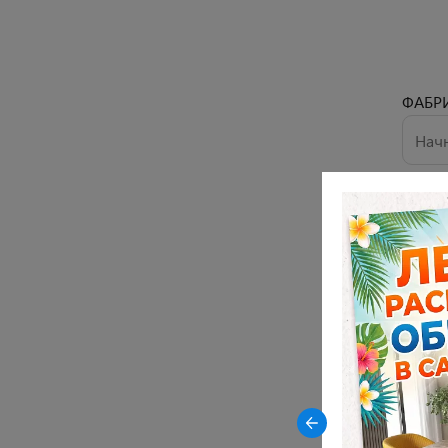
ФАБР
Закрыть
-23% на керамические столы
DikLine AKR120 в древесной
керамике OAKWOOD HONEY