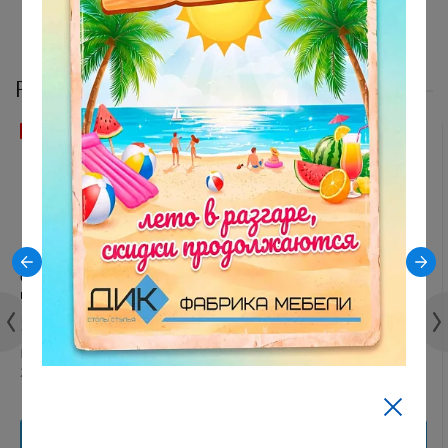
Рекомендуемые модели стульев
РАСПРОДАЖА ОСТАТКОВ
Стул DikLine 239М B22 GREY,
Стул DikLine 249 поворотный,
ножки белые
B22 GREY, ножки белые
5 912 руб.
9 490 руб.
Рейтинг:
Рейтинг:
2 отзыва
0 отзывов
В корзину
В корзину