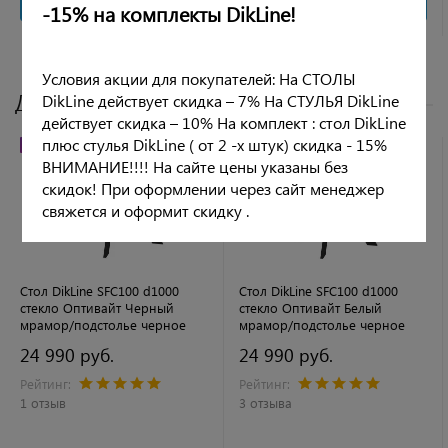
-15% на комплекты DikLine!
Условия акции для покупателей: На СТОЛЫ
Другие цвета
DikLine действует скидка – 7% На СТУЛЬЯ DikLine
действует скидка – 10% На комплект : стол DikLine
плюс стулья DikLine ( от 2 -х штук) скидка - 15%
ХИТ ПРОДАЖ
РЕКОМЕНДУЕМ
ХИТ ПРОДАЖ
РЕКОМЕНДУЕМ
ВНИМАНИЕ!!!! На сайте цены указаны без
скидок! При оформлении через сайт менеджер
свяжется и оформит скидку .
Стол DikLine SFC100 d1000
Стол DikLine SFC100 d1000
стекло Оптивайт Черный
стекло Оптивайт Белый
мрамор/подстолье черное
мрамор/подстолье черное
24 990 руб.
24 990 руб.
Рейтинг:
Рейтинг:
1 отзыв
3 отзыва