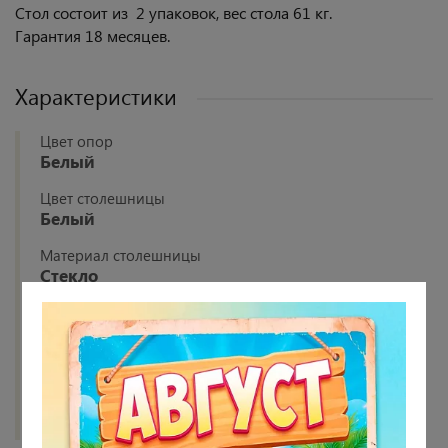
Стол состоит из 2 упаковок, вес стола 61 кг.
Гарантия 18 месяцев.
Характеристики
Цвет опор
Белый
Цвет столешницы
Белый
Материал столешницы
Стекло
Материал опор
Металл
Материал каркаса
Металл
Показать все