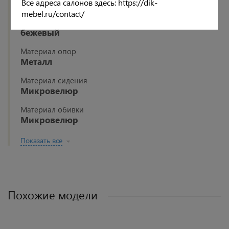
Все адреса салонов здесь: https://dik-
Белый
mebel.ru/contact/
Цвет сидения
бежевый
Материал опор
Металл
Материал сидения
Микровелюр
Материал обивки
Микровелюр
Показать все
Похожие модели