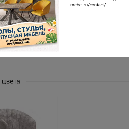
ия
mebel.ru/contact/
опор
идения
бивки
 цвета