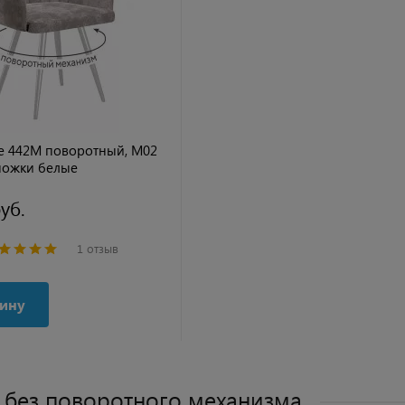
ne 442М поворотный, M02
ножки белые
уб.
1 отзыв
зину
 без поворотного механизма