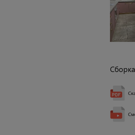
Сборка
Ск
См