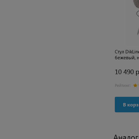
Стул DikLi
бежевый, 
10 490 р
Рейтинг:
В кор
Аналог