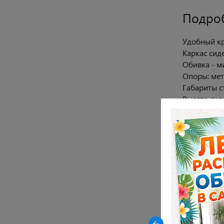
Подро
Удобный кр
Каркас сид
Обивка - м
Опоры: мет
Габариты ст
Высота сиде
Закрыть
Высота спи
Внутренний
Максимальн
-23% на керамические столы
Гарантия 1
DikLine AKR120 в древесной
Стул требу
керамике OAKWOOD HONEY
Характ
Цвет опор