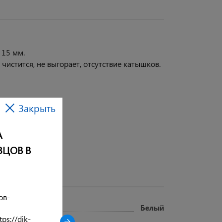
 15 мм.
чистится, не выгорает, отсутствие катышков.
Закрыть
А
ЗЦОВ В
ов-
Белый
ps://dik-