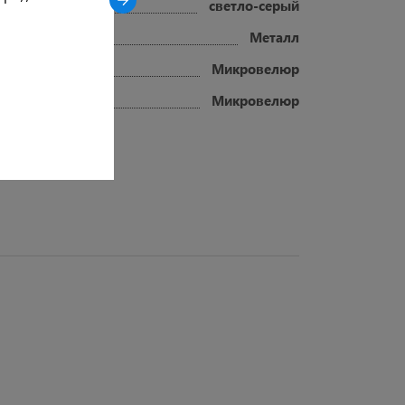
светло-серый
Металл
Микровелюр
Микровелюр