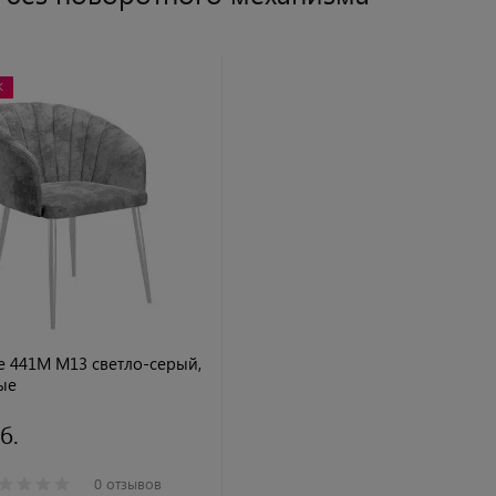
Ж
ne 441М M13 светло-серый,
ые
б.
0 отзывов