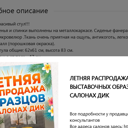
бное описание
асивый стул!!!
енья и спинки выполнены на металлокаркасе. Сиденье фанера
икровелюр .Ткань очень приятная на ощупь, антикоготь, легко 
алл (порошковая окраска).
ула общие: 62х61 см, высота 83 см.
нья от пола - 47 см.
нки:38 см. Ширина спинки: 62 см.
 размер сиденья:48х44 см.
ая нагрузка 120 кг.
ЛЕТНЯЯ РАСПРОДАЖ
8 месяцев.
ВЫСТАВОЧНЫХ ОБРА
ет сборки.
САЛОНАХ ДИК
еристики
Все подробности у продавц
консультантов
Все адреса салонов здесь: htt