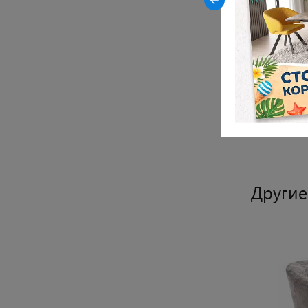
Цвет сиден
Материал 
Материал с
Материал о
Показать все
Другие