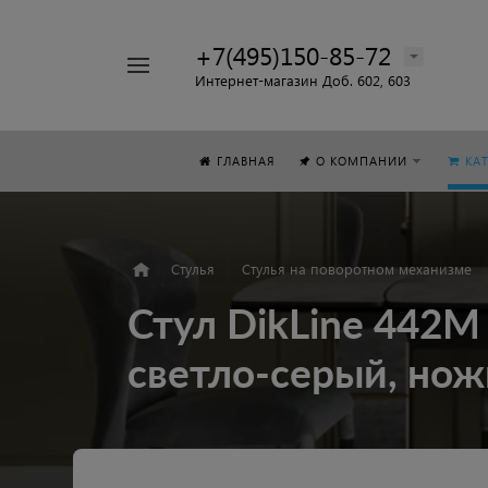
+7(495)150-85-72
Например,
Интернет-магазин Доб. 602, 603
Стол
Найти
везде
ГЛАВНАЯ
О КОМПАНИИ
КА
Стулья
Стулья на поворотном механизме
Стул DikLine 442М
светло-серый, но