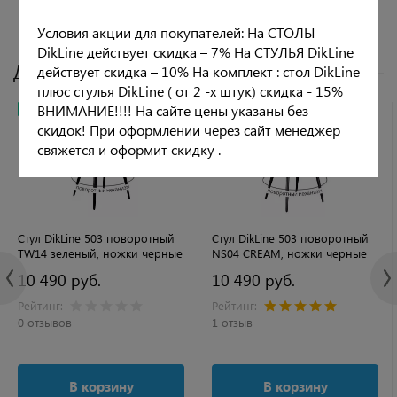
Условия акции для покупателей: На СТОЛЫ
DikLine действует скидка – 7% На СТУЛЬЯ DikLine
Другие цвета
действует скидка – 10% На комплект : стол DikLine
плюс стулья DikLine ( от 2 -х штук) скидка - 15%
ВНИМАНИЕ!!!! На сайте цены указаны без
НОВИНКА
РЕКОМЕНДУЕМ
скидок! При оформлении через сайт менеджер
свяжется и оформит скидку .
Стул DikLine 503 поворотный
Стул DikLine 503 поворотный
TW14 зеленый, ножки черные
NS04 CREAM, ножки черные
10 490 руб.
10 490 руб.
Рейтинг:
Рейтинг:
0 отзывов
1 отзыв
В корзину
В корзину