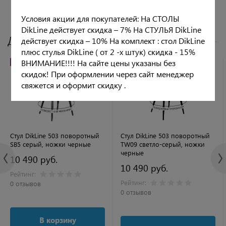
Условия акции для покупателей: На СТОЛЫ
DikLine действует скидка – 7% На СТУЛЬЯ DikLine
Другие цвета
действует скидка – 10% На комплект : стол DikLine
плюс стулья DikLine ( от 2 -х штук) скидка - 15%
ВНИМАНИЕ!!!! На сайте цены указаны без
ХИТ ПРОДАЖ
РЕКОМЕНДУЕМ
НОВИНКА
скидок! При оформлении через сайт менеджер
свяжется и оформит скидку .
Стул DikLine 503 поворотный
Стул DikLine 503 поворотный
SB5 серый, ножки черные
TW09 светло-серый, ножки
черные
10 490 руб.
10 490 руб.
Рейтинг:
Рейтинг:
0 отзывов
0 отзывов
В корзину