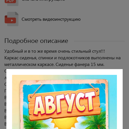
Смотреть видеоинструкцию
Подробное описание
Удобный и в то же время очень стильный стул!!!
Каркас сиденья, спинки и подлокотников выполнены на
металлическом каркасе. Сиденье фанера 15 мм.
Обивка - микровелюр. Ткань очень приятная на ощупь,
легко чистится, не выгорает, отсутствие катышков.
Опоры: металл (порошковая окраска).
Габариты стула: 57х63 см, высота 88 см.
Высота сиденья от пола - 48 см.
Высота спинки:40 см, ширина спинки 57 см.
Внутренний размер сиденья:47х47 см.
Высота подлокотника - 20 см.
Высота от пола с учетом подлокотников 69 см.