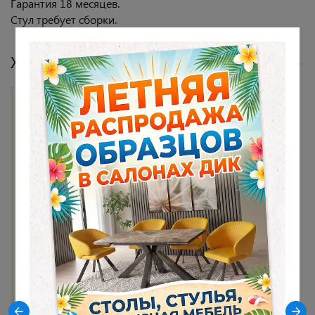
Гарантия 18 месяцев.
Стул требует сборки.
Характеристики
Цвет опор
Черный
Цвет сидения
черный
Материал опор
Металл
Материал сидения
Микровелюр
Материал обивки
Микровелюр
Показать все