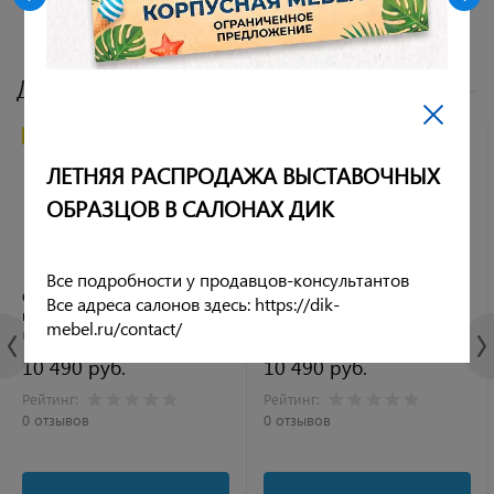
Другие цвета
РЕКОМЕНДУЕМ
ХИТ ПРОДАЖ
РЕКОМЕНДУЕМ
ЛЕТНЯЯ РАСПРОДАЖА ВЫСТАВОЧНЫХ
ОБРАЗЦОВ В САЛОНАХ ДИК
Все подробности у продавцов-консультантов
Стул DikLine 442М
Стул DikLine 442М
Все адреса салонов здесь: https://dik-
поворотный, M19 бирюза,
поворотный, M14 серый,
mebel.ru/contact/
ножки черные
ножки черные
10 490 руб.
10 490 руб.
Рейтинг:
Рейтинг:
0 отзывов
0 отзывов