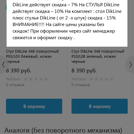
DikLine действует скидка – 7% На СТУЛЬЯ DikLine
НОВИНКА
НОВИНКА
действует скидка – 10% На комплект : стол DikLine
плюс стулья DikLine ( от 2 -х штук) скидка - 15%
ВНИМАНИЕ!!!! На сайте цены указаны без
скидок! При оформлении через сайт менеджер
свяжется и оформит скидку .
Стул DikLine 348 поворотный
Стул DikLine 348 поворотный
P03/L03 бежевый, ножки
P10/L08 зеленый, ножки
черные
черные
8 390 руб.
8 390 руб.
Рейтинг:
Рейтинг:
0 отзывов
0 отзывов
В корзину
В корзину
Аналоги (без поворотного механизма)