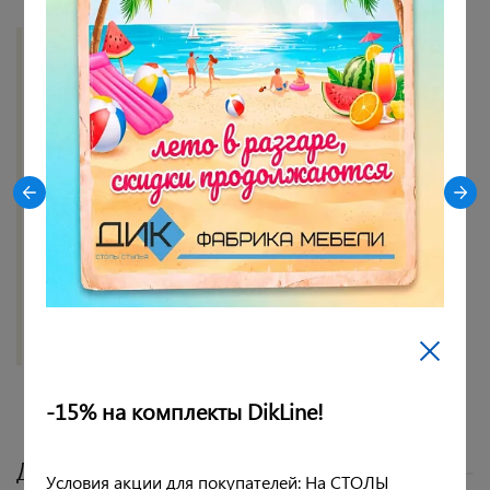
Цвет опор
Черный
Цвет сидения
серый
Материал опор
Металл
Материал сидения
Микровелюр
Материал обивки
Микровелюр
Показать все
-15% на комплекты DikLine!
Другие цвета
Условия акции для покупателей: На СТОЛЫ