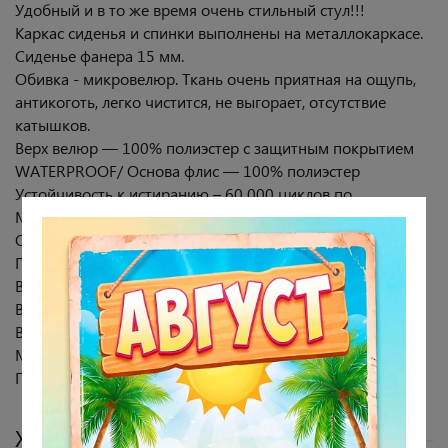
Удобный и в то же время очень стильный стул!!!
Каркас сиденья и спинки выполнены на металлокаркасе.
Сиденье фанера 15 мм.
Обивка - микровелюр. Ткань очень приятная на ощупь,
антикоготь, легко чистится, не выгорает, отсутствие
катышков.
Верх велюр — 100% полиэстер с защитным покрытием
WATERPROOF/ Основа флис — 100% полиэстер
Устойчивость к истиранию – 60 000 циклов по
Мартиндейлу.
Опоры: металл (порошковая окраска).
Габариты стула: 56х61 см, высота 82 см.
Высота сиденья от пола - 48 см.
Высота спинки:34 см, ширина спинки: 56 см.
Внутренний размер сиденья:47х45 см.
Максимальная нагрузка 100 кг.
Гарантия 18 месяцев.
Характеристики