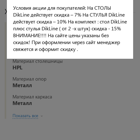
Условия акции для покупателей: На СТОЛЫ
Характеристики
DikLine действует скидка – 7% На СТУЛЬЯ DikLine
действует скидка – 10% На комплект : стол DikLine
Цвет опор
плюс стулья DikLine ( от 2 -х штук) скидка - 15%
Черный
ВНИМАНИЕ!!!! На сайте цены указаны без
скидок! При оформлении через сайт менеджер
Цвет столешницы
свяжется и оформит скидку .
Дуб
Материал столешницы
HPL
Материал опор
Металл
Материал каркаса
Металл
Показать все