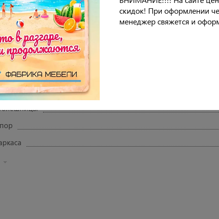
60 кг.
скидок! При оформлении че
менеджер свяжется и оформ
8 месяцев.
еристики
ешницы
столешницы
опор
аркаса