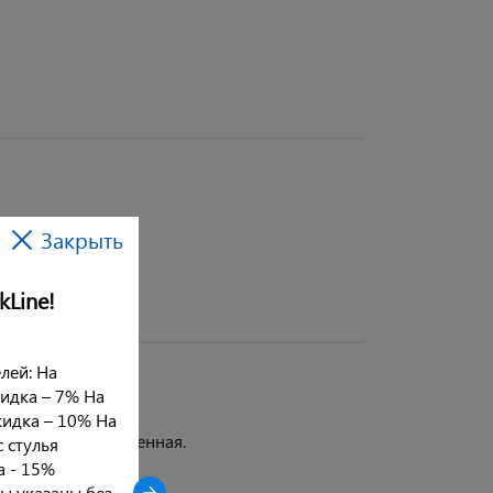
Закрыть
kLine!
лей: На
кидка – 7% На
кидка – 10% На
аллическая, крашенная.
с стулья
ка - 15%
ы указаны без