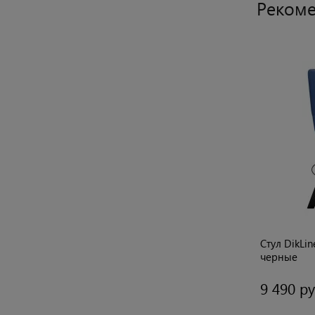
Рекоме
NS04
Стул DikLine 222 B28 ANTRACITE,
Стул DikLi
ножки черные
черные
7 390 руб.
9 490 ру