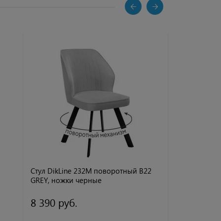
РАСПРОДАЖА 
Стул DikLine 232M поворотный B22
Стул DikLine
GREY, ножки черные
серый, ножк
8 390 руб.
7 592 руб