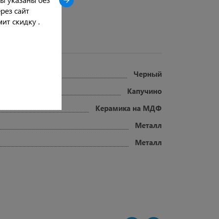
рез сайт
ит скидку .
Черный
Капучино
Керамика на МДФ
Металл
Металл