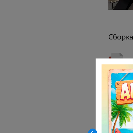
Сборка
Ск
Закрыть
-23% на керамические столы
DikLine AKR120 в древесной
Подро
керамике OAKWOOD HONEY
Стол с кер
Данная мод
Столешница
Подстолье:
Габариты: 2