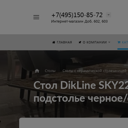
+7(495)150-85-72
Например,
Интернет-магазин Доб. 602, 603
Стол
Найти
везде
ГЛАВНАЯ
О КОМПАНИИ
КА
Столы
Столы с керамической столешницей
Стол DikLine SKY
подстолье черное/