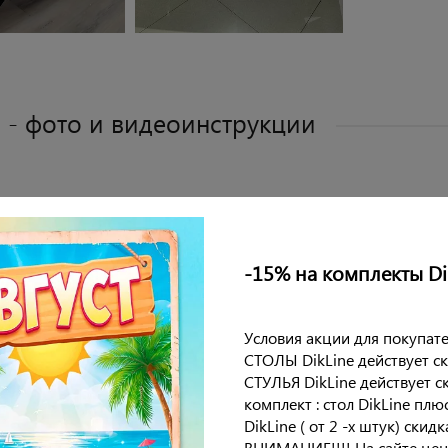
 - фото и видеоинструкции
ачать инструкцию
-15% на комплекты Di
бная информация
Условия акции для покупате
амической столешницей .
СТОЛЫ DikLine действует с
ель очень устойчива благодаря конструкции опор.
СТУЛЬЯ DikLine действует с
 выполнена: керамика (6 мм) глянец + МДФ 16 мм. Рама мет
комплект : стол DikLine плю
 опоры металлические. Стол не раскладной.
DikLine ( от 2 -х штук) скид
20х110 см, высота 77 см.
ВНИМАНИЕ!!!! На сайте цен