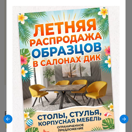
Черный
Цвет столешницы
Хромикс бронза
Материал столешницы
Керамика на МДФ
Материал опор
Металл
Ширина столешницы (см)
80
Показать все
Рекомендуемые модели стульв
АКЦИЯ
ХИТ ПРОДАЖ
ХИТ ПРОДАЖ
РЕКОМЕНДУЕМ