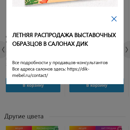
ЛЕТНЯЯ РАСПРОДАЖА ВЫСТАВОЧНЫХ
Стул DikLine 270 SB4 бежевый,
Стул DikLine 274 поворотный
ножки черные
SB6/A3 св.сер, ножки черные
ОБРАЗЦОВ В САЛОНАХ ДИК
3 390 руб.
9 490 руб.
Рейтинг:
Рейтинг:
Все подробности у продавцов-консультантов
2 отзыва
2 отзыва
Все адреса салонов здесь: https://dik-
mebel.ru/contact/
В корзину
В корзину
Другие цвета
АКЦИЯ
РЕКОМЕНДУЕМ
АКЦИЯ
ХИТ ПРОДАЖ