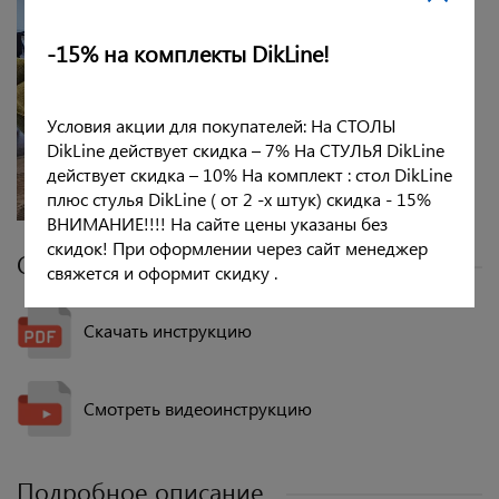
-15% на комплекты DikLine!
Условия акции для покупателей: На СТОЛЫ
DikLine действует скидка – 7% На СТУЛЬЯ DikLine
действует скидка – 10% На комплект : стол DikLine
плюс стулья DikLine ( от 2 -х штук) скидка - 15%
ВНИМАНИЕ!!!! На сайте цены указаны без
скидок! При оформлении через сайт менеджер
Сборка - фото и видеоинструкции
свяжется и оформит скидку .
Скачать инструкцию
Смотреть видеоинструкцию
Подробное описание