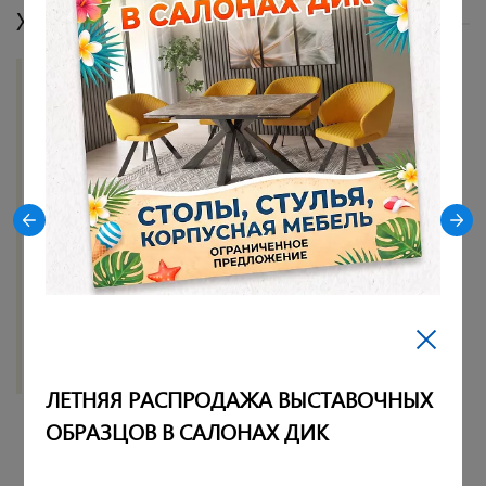
Характеристики
Цвет опор
Черный
Цвет сидения
зеленый
Цвет столешницы
Дуб галифакс
Материал столешницы
ЛДСП
Материал опор
Металл
Показать все
ЛЕТНЯЯ РАСПРОДАЖА ВЫСТАВОЧНЫХ
ОБРАЗЦОВ В САЛОНАХ ДИК