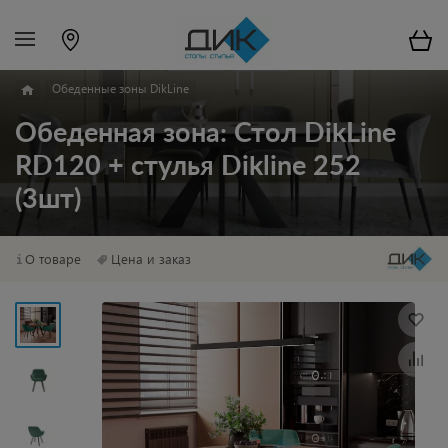
Обеденные зоны DikLine
Обеденная зона: Стол DikLine
RD120 + стулья Dikline 252
(3шт)
О товаре
Цена и заказ