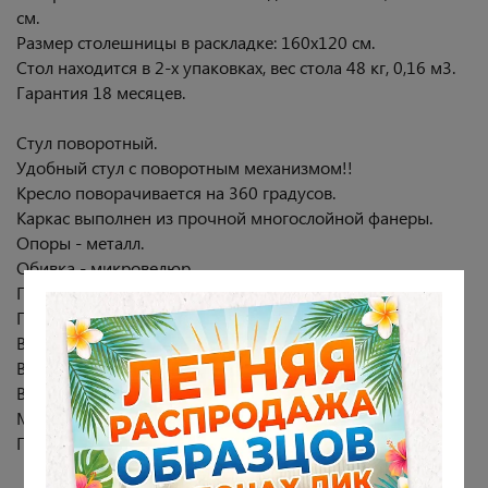
см.
Размер столешницы в раскладке: 160х120 см.
Стол находится в 2-х упаковках, вес стола 48 кг, 0,16 м3.
Гарантия 18 месяцев.
Стул поворотный.
Удобный стул с поворотным механизмом!!
Кресло поворачивается на 360 градусов.
Каркас выполнен из прочной многослойной фанеры.
Опоры - металл.
Обивка - микровелюр.
Габариты стула общие: 60х65 см, высота 83 см.
Габариты сиденья внутренние: Ш38хГ46 см.
Высота спинки: 42 см.
Высота от пола до сиденья: 45 см.
Высота подлокотника - 18 см.
Максимальная нагрузка на стул 120 кг.
Гарантия 18 месяцев.