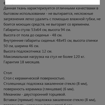
фанеры + ППУ.
Данная ткань характеризуется отличными качествами в
бытовом использовании - не вытирается, несложные
загрязнения легко удалить с помощью влажной губки, не
боится моющих средств, не выгорает со временем.
Габариты стула: 53х64 см, высота 94 см.
Высота от пола до сиденья - 48 см.
Внутренние габариты сиденья: 48х45 см, высота спинки
50 см, ширина 46 см.
Высота подлокотника: 12 см.
Максимальная нагрузка на стул не более 120 кг.
Гарантия 18 месяцев.
Стол:
Стол с керамической поверхностью.
Столешница: подложка закаленное стекло (8 мм),
поверхность керамика (глянцевая) (6 мм).
Механизм - двусторонний торцевой.
Вставки (прямые): подложка закаленное стекло (8 мм),
поверхность керамика (глянцевая) 6 мм.