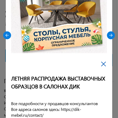
Стул DikLine 305 B22 GREY /
Стол DikLine KX160 керамика
ножки черные
белый мрамор C39 глянец/
опоры черные (2 уп)
8 390 руб.
104 990 руб.
Рейтинг:
Рейтинг:
3 отзыва
6 отзывов
В корзину
В корзину
ЛЕТНЯЯ РАСПРОДАЖА ВЫСТАВОЧНЫХ
Подробное описание
ОБРАЗЦОВ В САЛОНАХ ДИК
Комплект состоит из стола и 4 стульев.
Стул:
Интерьерный стул с удобной посадкой!
Все подробности у продавцов-консультантов
Сиденье и спинка обтянуты чехлами из ткани
Все адреса салонов здесь: https://dik-
микровелюр. Сиденье стула выполнено из гнутоклеевой
mebel.ru/contact/