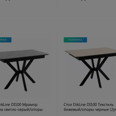
ИНКА
НОВИНКА
ikLine DI100 Мрамор
Стол DikLine DI100 Текстиль
ла cветло-серый/опоры
бежевый/опоры черные (2уп
 (2уп.)