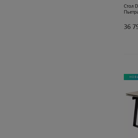
Стол D
Пьетр
(2 уп.)
36 7
НОВ