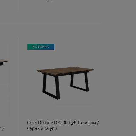
НОВИНКА
Стол DikLine DZ200 Дуб Галифакс/
.)
черный (2 уп.)