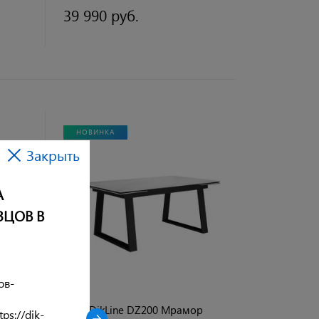
39 990 руб.
НОВИНКА
Закрыть
А
ЗЦОВ В
ов-
Стол DikLine DZ200 Мрамор
ps://dik-