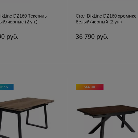
ikLine DZ160 Текстиль
Стол DikLine DZ160 хромикс
й/черные (2 уп.)
белый/черный (2 уп.)
90 руб.
36 790 руб.
ИНКА
АКЦИЯ