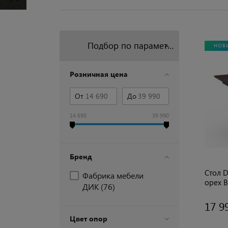
Подбор по параметрам
НОВ
Розничная цена
От
До
14 690
39 990
Бренд
Стол D
Фабрика мебели
орех 
ДИК (
76
)
(2уп.)
17 9
Цвет опор