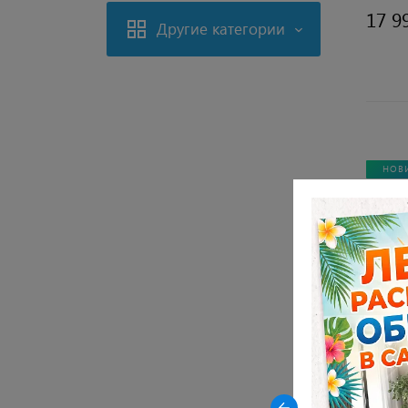
17 9
Другие категории
НОВ
Закрыть
-23% на керамические столы
DikLine AKR120 в древесной
керамике OAKWOOD HONEY
Стол D