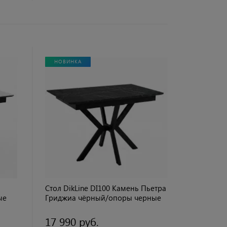
НОВИНКА
Стол DikLine DI100 Камень Пьетра
ые
Гриджиа чёрный/опоры черные
(2уп.)
17 990 руб.