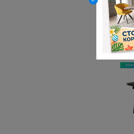
белый/
39 9
НОВ