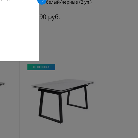
Кристал белый/черные (2 уп.)
39 990 руб.
НОВИНКА