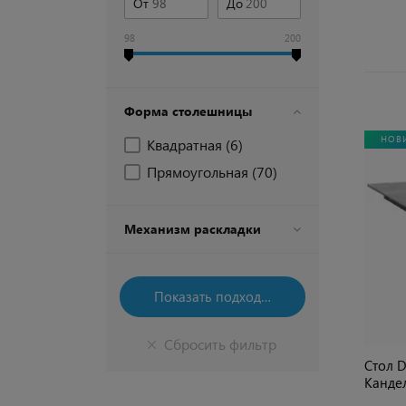
От
До
98
200
Форма столешницы
НОВ
Квадратная (
6
)
Прямоугольная (
70
)
Механизм раскладки
Стол D
Канде
черные