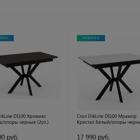
ИНКА
НОВИНКА
ikLine DI100 Хромикс
Стол DikLine DI100 Мрамор
а/опоры черные (2уп.)
Кристал белый/опоры черн
(2уп.)
90 руб.
17 990 руб.