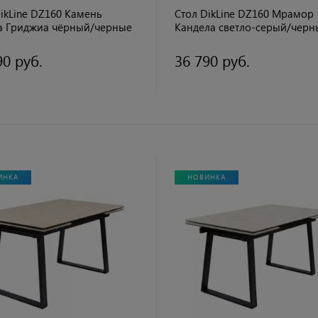
ikLine DZ160 Камень
Стол DikLine DZ160 Мрамор
а Гриджиа чёрный/черные
Кандела cветло-серый/черн
уп.)
90 руб.
36 790 руб.
ИНКА
НОВИНКА