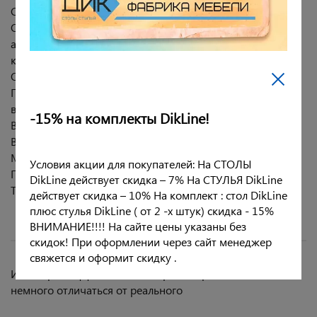
Сиденье фанера 15 мм.
Обивка - микровелюр .Ткань очень приятная на ощупь,
антикоготь, легко чистится, не выгорает, отсутствие
катышков.
Опоры: металл (порошковая окраска).
Габариты стула общие (вместе с опорами): 40х40 см,
высота 51 см.
-15% на комплекты DikLine!
Высота сиденья от пола - 46 см.
Внутренний размер сиденья:37х37 см.
Максимальная нагрузка 100 кг.
Условия акции для покупателей: На СТОЛЫ
Гарантия 12 месяцев.
DikLine действует скидка – 7% На СТУЛЬЯ DikLine
Табурет требует сборки.
действует скидка – 10% На комплект : стол DikLine
плюс стулья DikLine ( от 2 -х штук) скидка - 15%
ВНИМАНИЕ!!!! На сайте цены указаны без
скидок! При оформлении через сайт менеджер
свяжется и оформит скидку .
Из-за краш эффекта цвет микровелюра на сайте может
немного отличаться от реального