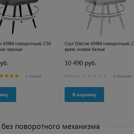
ne 439М поворотный, C56
Стул DikLine 439М поворотный, 
жки черные
крем, ножки белые
уб.
10 490 руб.
2 отзыва
Рейтинг:
0 отзывов
зину
В корзину
 без поворотного механизма