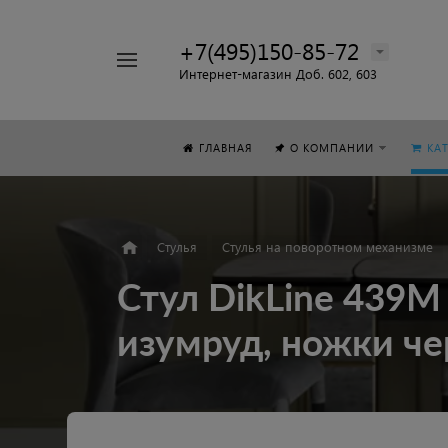
+7(495)150-85-72
Например,
Интернет-магазин Доб. 602, 603
Стол
Найти
везде
ГЛАВНАЯ
О КОМПАНИИ
КА
Стулья
Стулья на поворотном механизме
Стул DikLine 439М
изумруд, ножки ч