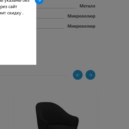
Металл
рез сайт
ит скидку .
Микровелюр
Микровелюр
ХИТ ПРОДАЖ