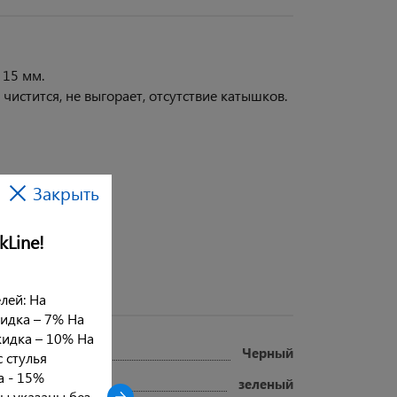
 15 мм.
чистится, не выгорает, отсутствие катышков.
Закрыть
kLine!
лей: На
кидка – 7% На
кидка – 10% На
Черный
с стулья
ка - 15%
зеленый
ы указаны без