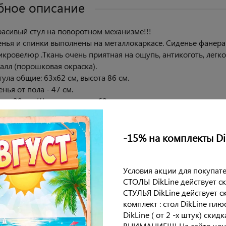
бное описание
асивый стул на поворотном механизме!!!
енья и спинки выполнены на металлокаркасе. Сиденье фанера
икровелюр .Ткань очень приятная на ощупь, антикоготь, легко 
алл (порошковая окраска).
ула общие: 63х62 см, высота 86 см.
нья от пола - 47 см.
нки:39 см. Ширина спинки: 62 см.
 размер сиденья:50х50 см.
ая нагрузка 120 кг.
8 месяцев.
-15% на комплекты Di
ет сборки.
Условия акции для покупате
еристики
СТОЛЫ DikLine действует с
СТУЛЬЯ DikLine действует с
комплект : стол DikLine плю
DikLine ( от 2 -х штук) скид
ия
ВНИМАНИЕ!!!! На сайте цен