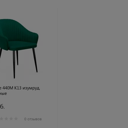
ne 440М K13 изумруд,
ные
б.
0 отзывов