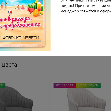
опор
скидок! При оформлении че
менеджер свяжется и оформ
идения
бивки
 цвета
ЕМ
ХИТ ПРОДАЖ
РЕКОМЕНДУЕМ