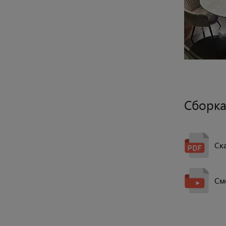
Сборка
Ск
См