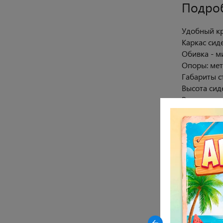
Подро
Удобный кр
Каркас сид
Обивка - м
Опоры: мет
Габариты ст
Высота сиде
Высота спи
Закрыть
Внутренний
Максимальн
Гарантия 1
-23% на керамические столы
Стул требу
DikLine AKR120 в древесной
керамике OAKWOOD HONEY
Характ
Цвет опор
Цвет сиден