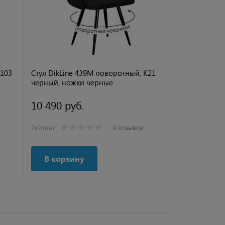
C103
Стул DikLine 439М поворотный, K21
Стул DikLine
черный, ножки черные
капучино, н
10 490 руб.
10 490 ру
Рейтинг:
0 отзывов
Рейтинг:
В корзину
В корзи