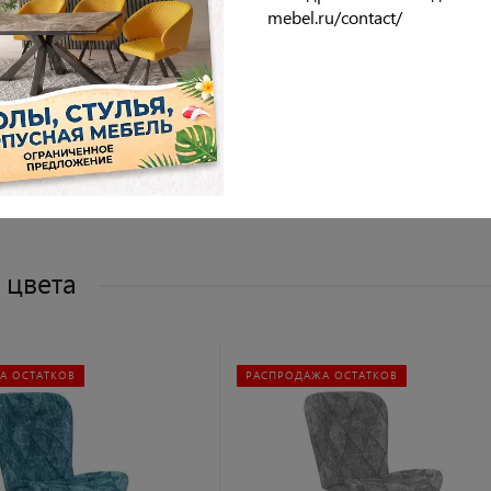
mebel.ru/contact/
опор
идения
бивки
 цвета
А ОСТАТКОВ
РАСПРОДАЖА ОСТАТКОВ