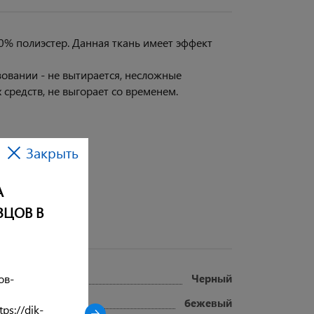
0% полиэстер. Данная ткань имеет эффект
овании - не вытирается, несложные
средств, не выгорает со временем.
Закрыть
А
ЗЦОВ В
Черный
ов-
бежевый
ps://dik-