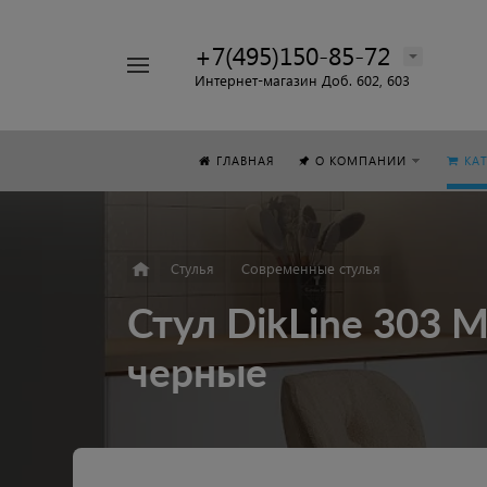
+7(495)150-85-72
Например,
Интернет-магазин Доб. 602, 603
Стол
Найти
везде
ГЛАВНАЯ
О КОМПАНИИ
КА
Стулья
Современные стулья
Стул DikLine 303 
черные