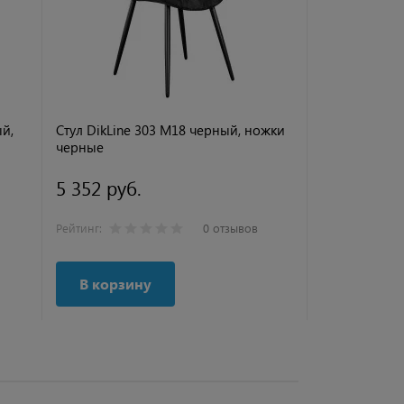
ый,
Стул DikLine 303 M18 черный, ножки
Стул DikLine
черные
черные
5 352 руб.
5 352 руб
Рейтинг:
0 отзывов
Рейтинг:
В корзину
В корзи