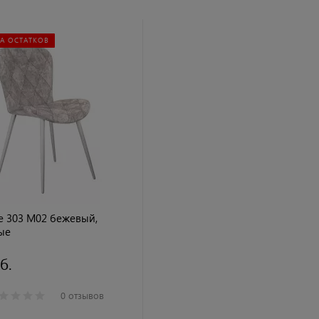
А ОСТАТКОВ
ne 303 M02 бежевый,
ые
б.
0 отзывов