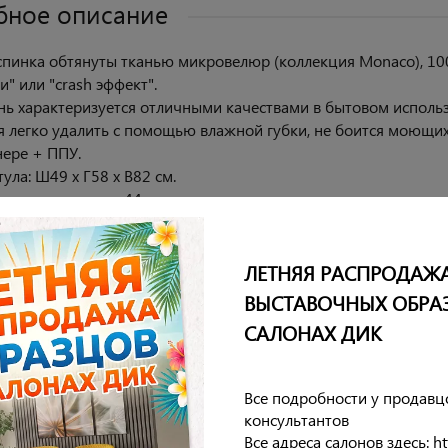
бное описание
спинка обтянуты тканью микровелюр (коллекция Monaco), 10
" или "crash эффект".
нь характеризуется отличными качествами в бытовом использ
я легко удалить с помощью влажной губки, не боится моющих 
нере + ППУ.
ула: Ш49 х Г58 х В82 см.
ола до сиденья - 44 см.
енья: 48х41 см.
нки: Ш45хВ37 см.
я нагрузка на стул не более 120 кг.
ЛЕТНЯЯ РАСПРОДАЖ
8 месяцев.
ВЫСТАВОЧНЫХ ОБРА
САЛОНАХ ДИК
еристики
Все подробности у продавц
консультантов
ия
Все адреса салонов здесь: htt