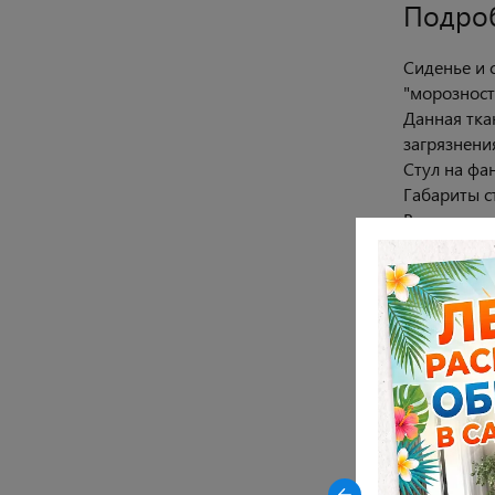
Подро
Сиденье и 
"морозности
Данная тка
загрязнени
Стул на фа
Габариты ст
Высота от п
Закрыть
Размер сид
Размер спи
Максимальна
-23% на керамические столы
Гарантия 1
DikLine AKR120 в древесной
керамике OAKWOOD HONEY
Характ
Цвет опор
Цвет сиден