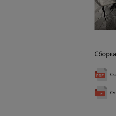
Сборка
Ск
См