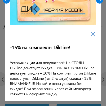
Показать все
Другие цвета
АКЦИЯ
АКЦИЯ
-15% на комплекты DikLine!
Условия акции для покупателей: На СТОЛЫ
DikLine действует скидка – 7% На СТУЛЬЯ DikLine
Стул DikLine 272 SB6 св. серый,
Стул DikLine 272 SB4 бежевый,
действует скидка – 10% На комплект : стол DikLine
ножки черные
ножки черные
плюс стулья DikLine ( от 2 -х штук) скидка - 15%
3 590 руб.
3 590 руб.
ВНИМАНИЕ!!!! На сайте цены указаны без
скидок! При оформлении через сайт менеджер
Рейтинг:
Рейтинг:
0 отзывов
0 отзывов
свяжется и оформит скидку .