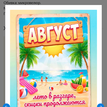
Обивка: микровелюр.
Максимальная нагрузка - 100 кг.
Гарантия 18 месяцев.
Характеристики
Цвет опор
Черный
Цвет сидения
зеленый
Материал опор
Металл
Материал сидения
Микровелюр
Материал обивки
Микровелюр