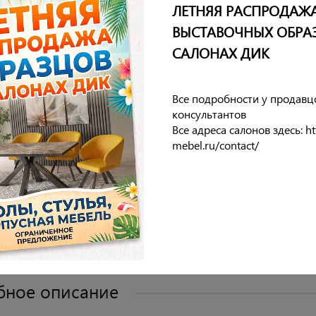
ЛЕТНЯЯ РАСПРОДАЖ
ВЫСТАВОЧНЫХ ОБРА
еристики
САЛОНАХ ДИК
ия
Все подробности у продавц
консультантов
опор
Все адреса салонов здесь: htt
mebel.ru/contact/
идения
бивки
бное описание