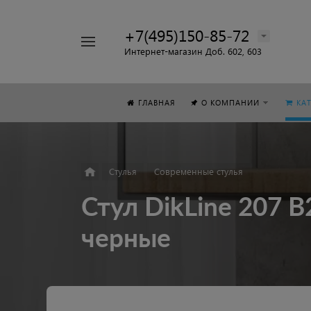
+7(495)150-85-72
Например,
Интернет-магазин Доб. 602, 603
Стол
Найти
везде
ГЛАВНАЯ
О КОМПАНИИ
КА
Стулья
Современные стулья
Стул DikLine 207 
черные