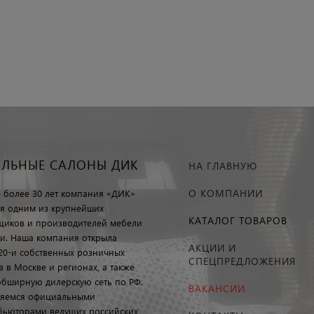
ЕЛЬНЫЕ САЛОНЫ ДИК
НА ГЛАВНУЮ
О КОМПАНИИ
е более 30 лет компания «ДИК»
ся одним из крупнейших
КАТАЛОГ ТОВАРОВ
щиков и производителей мебели
ии. Наша компания открыла
АКЦИИ И
20-и собственных розничных
СПЕЦПРЕДЛОЖЕНИЯ
в в Москве и регионах, а также
обширную дилерскую сеть по РФ.
ВАКАНСИИ
яемся официальными
бьюторами ведущих российских