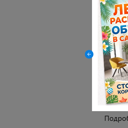
-23% на керамические столы
DikLine AKR120 в древесной
Характ
керамике OAKWOOD HONEY
Цвет опор
Цвет сиден
Материал 
Материал с
Материал о
Показать все
Подро