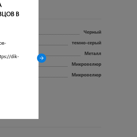
А
ЗЦОВ В
Черный
темно-серый
ов-
Металл
ps://dik-
Микровелюр
Микровелюр