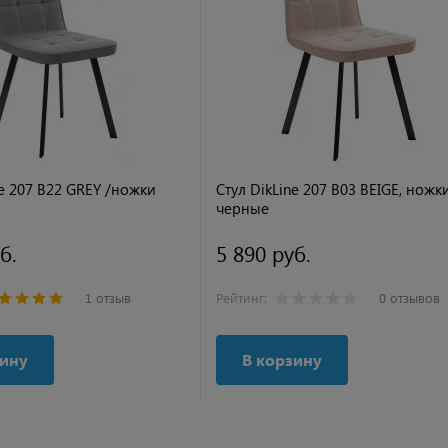
ne 207 B22 GREY /ножки
Стул DikLine 207 B03 BEIGE, ножк
черные
б.
5 890 руб.
1 отзыв
Рейтинг:
0 отзывов
зину
В корзину