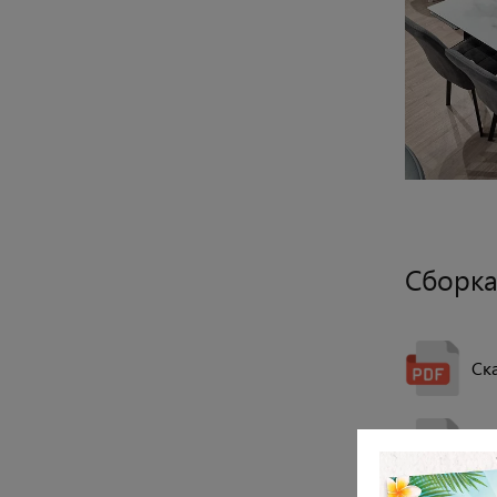
Сборка
Ск
См
Закрыть