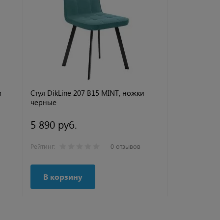
и
Стул DikLine 207 B15 MINT, ножки
Стул DikLine
черные
черные
5 890 руб.
5 890 руб
Рейтинг:
0 отзывов
Рейтинг:
В корзину
В корзи