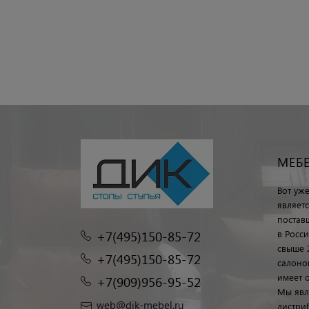
МЕБ
Вот уж
являет
постав
+7(495)150-85-72
в Росс
свыше 
+7(495)150-85-72
салоно
имеет 
+7(909)956-95-52
Мы явл
web@dik-mebel.ru
дистри