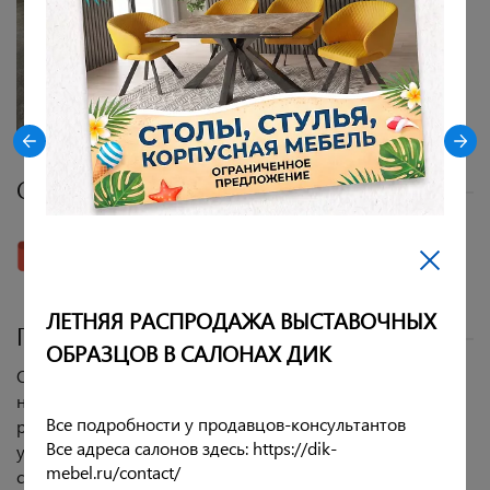
Сборка - фото и видеоинструкции
Скачать инструкцию
ЛЕТНЯЯ РАСПРОДАЖА ВЫСТАВОЧНЫХ
Подробное описание
ОБРАЗЦОВ В САЛОНАХ ДИК
Отличная модель на металлокарскасе. Имеет
неразборную конструкцию (сборки не требует). Стул
Все подробности у продавцов-консультантов
разработан с учетом анатомических особенностей и
Все адреса салонов здесь: https://dik-
удобен людям разной комплекции и роста. Под
mebel.ru/contact/
сиденьем есть эластичные ленты, которые делают