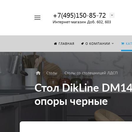
+7(495)150-85-72
Например,
Интернет-магазин Доб. 602, 603
Стол
Найти
везде
ГЛАВНАЯ
О КОМПАНИИ
КА
Столы
Столы со столешницей ЛДСП
Стол DikLine DM1
опоры черные