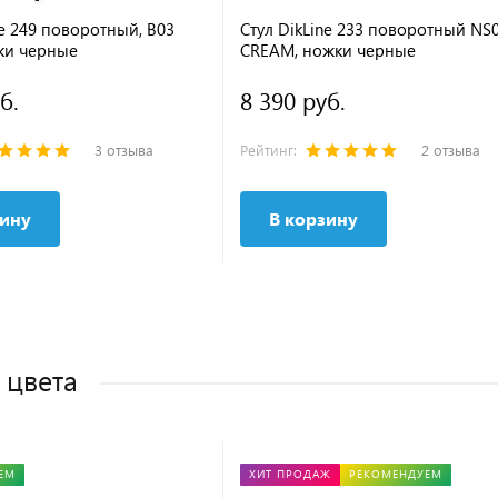
ne 249 поворотный, B03
Стул DikLine 233 поворотный NS
ки черные
CREAM, ножки черные
б.
8 390 руб.
3 отзыва
Рейтинг:
2 отзыва
зину
В корзину
 цвета
ЕМ
ХИТ ПРОДАЖ
РЕКОМЕНДУЕМ