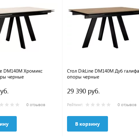
ine DM140M Хромикс
Стол DikLine DM140M Дуб галифа
ры черные
опоры черные
уб.
29 390 руб.
0 отзывов
Рейтинг:
0 отзывов
зину
В корзину