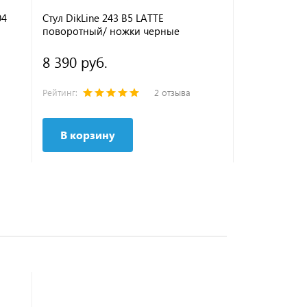
04
Стул DikLine 243 B5 LATTE
Стул DikLine
поворотный/ ножки черные
ножки черн
8 390 руб.
9 490 руб
Рейтинг:
2 отзыва
Рейтинг:
В корзину
В корзи