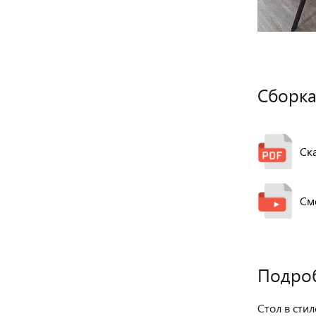
Сборка
Ск
См
Подро
Стол в стил