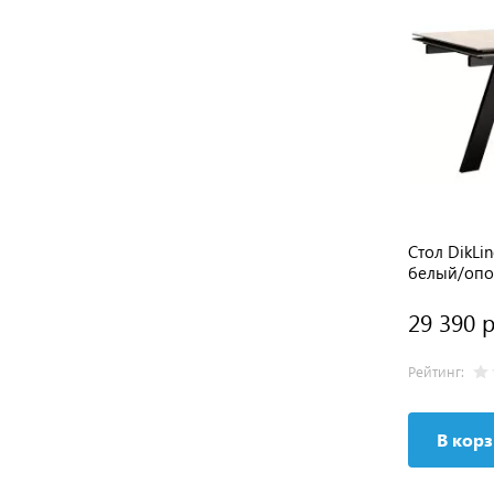
Стол DikL
белый/опо
29 390 р
Рейтинг:
В кор