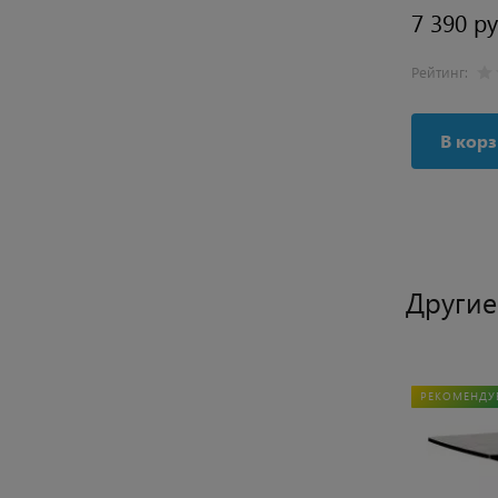
6 232 руб.
7 390 ру
в
Рейтинг:
0 отзывов
Рейтинг:
В корзину
В кор
Другие
НОВИНКА
РЕКОМЕНДУ