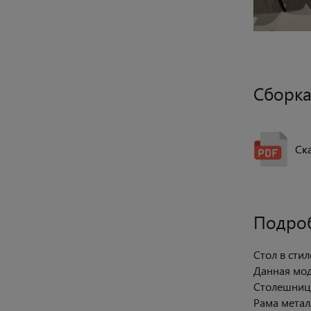
Сборка
Ск
Подро
Стол в стил
Данная мод
Столешниц
Рама метал