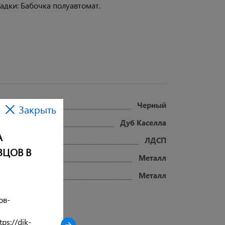
адки: Бабочка полуавтомат.
Черный
Закрыть
Дуб Каселла
А
ЛДСП
ЗЦОВ В
Металл
Металл
ов-
ps://dik-