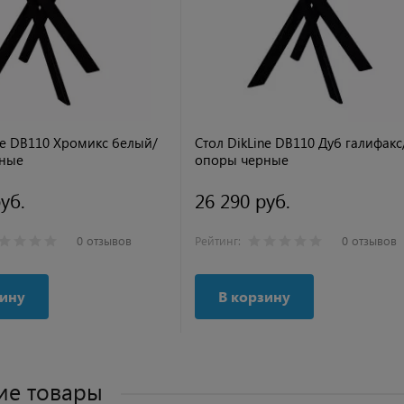
ne DB110 Хромикс белый/
Стол DikLine DB110 Дуб галифакс
ные
опоры черные
уб.
26 290 руб.
0 отзывов
Рейтинг:
0 отзывов
зину
В корзину
ие товары