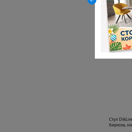
Рекоме
РАСПРОДАЖА ОСТАТКОВ
ХИТ ПРОДА
жки
Стул DikLine 242M B5 LATTE/ ножки
Стул DikLi
черные
бирюза, н