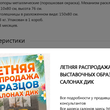
 опоры металлические (порошковая окраска). Механизм раскл
10х80 см, высота 76 см.
толешницы в разложенном виде: 150х80 см.
3 кг. Упакован в 1 короб.
8 месяцев.
еристики
ешницы
ЛЕТНЯЯ РАСПРОДАЖ
столешницы
ВЫСТАВОЧНЫХ ОБРА
опор
САЛОНАХ ДИК
аркаса
Все подробности у продавц
консультантов
Все адреса салонов здесь: htt