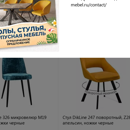
mebel.ru/contact/
ндуемые модели стульев
Ж
ХИТ ПРОДАЖ
РЕКОМЕНДУЕМ
ne 326 микровелюр M19
Стул DikLine 247 поворотный, Z2
ожки черные
апельсин, ножки черные