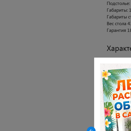
Подстолье:
Габариты: 1
Габариты с
Вес стола 4
Гарантия 1
Характ
Цвет опор
Закрыть
Цвет стол
-23% на керамические столы
Материал 
DikLine AKR120 в древесной
Материал 
керамике OAKWOOD HONEY
Материал к
Показать все