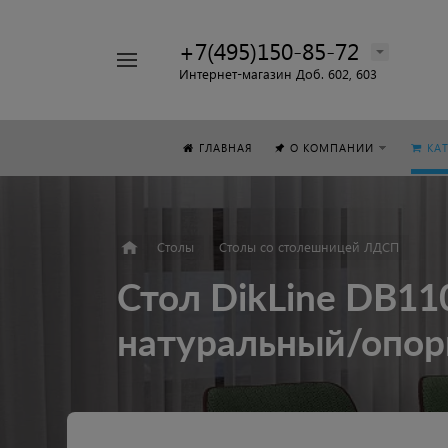
+7(495)150-85-72
Например,
Интернет-магазин Доб. 602, 603
Стол
Найти
везде
ГЛАВНАЯ
О КОМПАНИИ
КА
Столы
Столы со столешницей ЛДСП
Стол DikLine DB11
натуральный/опор