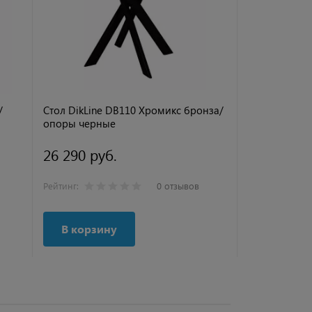
/
Стол DikLine DB110 Хромикс бронза/
Стол DikLine
опоры черные
орех Варми
26 290 руб.
26 290 ру
Рейтинг:
0 отзывов
Рейтинг:
В корзину
В корзи