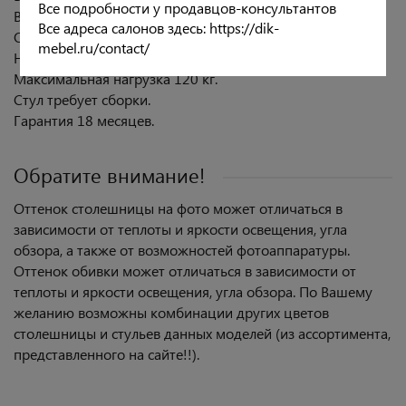
Все подробности у продавцов-консультантов
Высота от пола до края сиденья: 47 см.
Все адреса салонов здесь: https://dik-
Обивка: микровелюр.
mebel.ru/contact/
Ножки черный металл (порошковая окраска).
Максимальная нагрузка 120 кг.
Стул требует сборки.
Гарантия 18 месяцев.
Обратите внимание!
Оттенок столешницы на фото может отличаться в
зависимости от теплоты и яркости освещения, угла
обзора, а также от возможностей фотоаппаратуры.
Оттенок обивки может отличаться в зависимости от
теплоты и яркости освещения, угла обзора. По Вашему
желанию возможны комбинации других цветов
столешницы и стульев данных моделей (из ассортимента,
представленного на сайте!!).