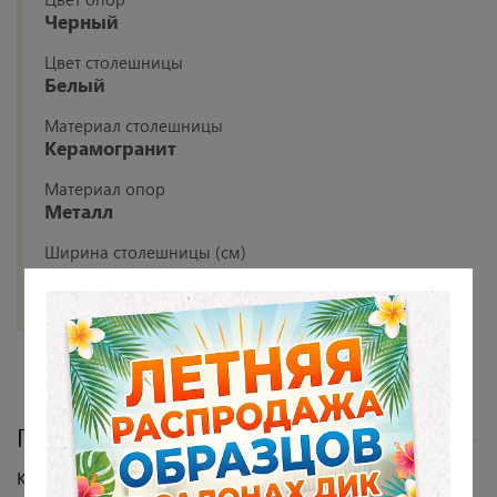
Черный
Цвет столешницы
Белый
Материал столешницы
Керамогранит
Материал опор
Металл
Ширина столешницы (см)
90
Показать все
Подробное описание
Комплект состоит из стола и 4 стульев.