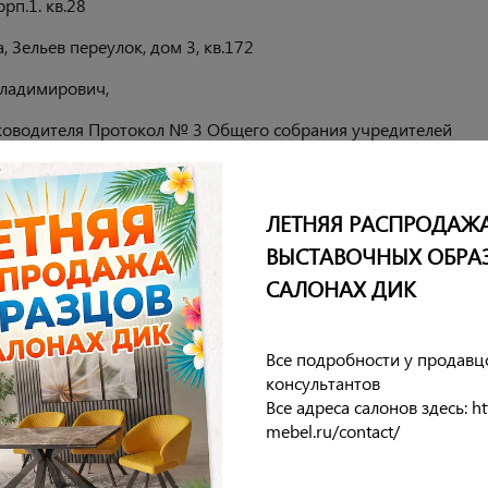
орп.1. кв.28
 Зельев переулок, дом 3, кв.172
Владимирович,
оводителя Протокол № 3 Общего собрания учредителей
ЛЕТНЯЯ РАСПРОДАЖ
ВЫСТАВОЧНЫХ ОБРА
САЛОНАХ ДИК
Все подробности у продавц
 Сбербанка России ПАО, г. Москва
консультантов
Все адреса салонов здесь: htt
mebel.ru/contact/
0225