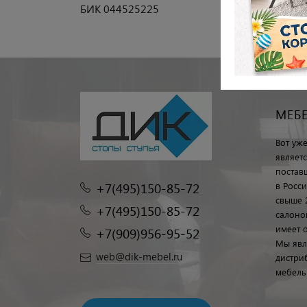
БИК 044525225
МЕБ
Вот уж
являет
постав
+7(495)150-85-72
в Росс
свыше 
+7(495)150-85-72
салоно
имеет 
+7(909)956-95-52
Мы явл
web@dik-mebel.ru
дистри
мебель