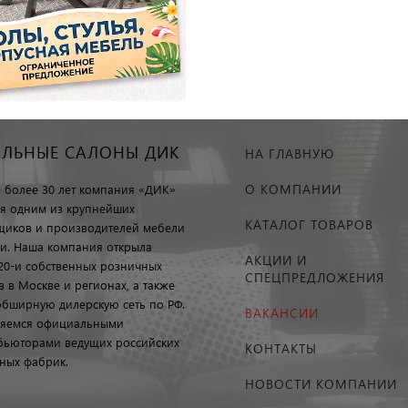
ЕЛЬНЫЕ САЛОНЫ ДИК
НА ГЛАВНУЮ
О КОМПАНИИ
е более 30 лет компания «ДИК»
ся одним из крупнейших
КАТАЛОГ ТОВАРОВ
щиков и производителей мебели
ии. Наша компания открыла
АКЦИИ И
20-и собственных розничных
СПЕЦПРЕДЛОЖЕНИЯ
в в Москве и регионах, а также
обширную дилерскую сеть по РФ.
ВАКАНСИИ
яемся официальными
бьюторами ведущих российских
КОНТАКТЫ
ных фабрик.
НОВОСТИ КОМПАНИИ