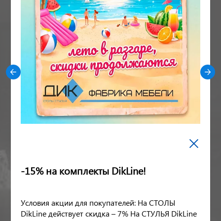
+7(495)150-85-72
+7(495)150-85-72
+7(909)956-95-52
web@dik-mebel.ru
Заказать звонок
МЕБЕЛЬНЫЕ САЛОНЫ ДИК
-15% на комплекты DikLine!
Вот уже более 30 лет компания «ДИК» является одним из
крупнейших поставщиков и производителей мебели в России.
Условия акции для покупателей: На СТОЛЫ
Наша компания открыла свыше 20-и собственных розничных
DikLine действует скидка – 7% На СТУЛЬЯ DikLine
салонов в Москве и регионах, а также имеет обширную