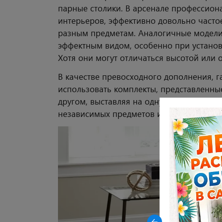
парные столики. В арсенале профессио
интерьеров, эффективно довольно часто
разным предметам. Аналогичные модели
эффектным видом, особенно при установ
Хотя они могут отличаться высотой или 
В качестве превосходного дополнения,
использовать комплекты, представленны
другом, выставляя на одну линию или ос
Закрыть
независимых предметов интерьера.
-23% на керамические столы
DikLine AKR120 в древесной
керамике OAKWOOD HONEY