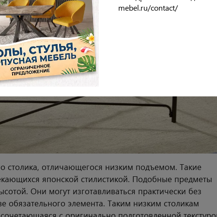
mebel.ru/contact/
о столика, отличающегося низким подъемом. Такие
екающихся японской стилистикой. Подобные предметы
сотой. Они могут изготавливаться практически без
ве обязательного элемента. Таким низким столикам
 сочетающаяся с оригинально подготовленной текстуро