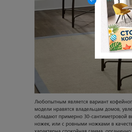
Любопытным является вариант кофейног
модели нравятся владельцам домов, увл
обладают примерно 30-сантиметровой вы
ножек, или с ровными ножками в качест
характерна спокойная гамма, органично