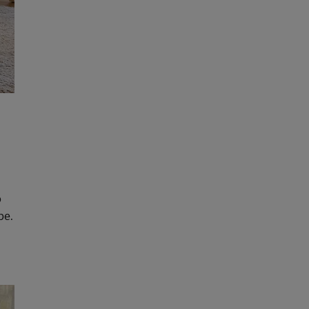
о
ре.