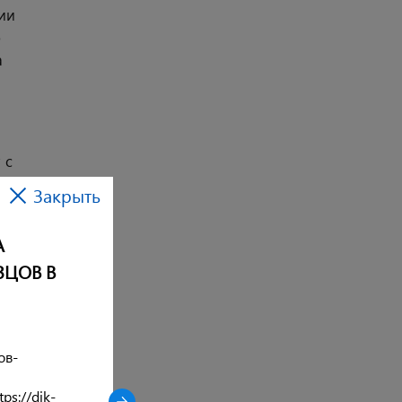
ии
о
а
 с
Закрыть
А
ЗЦОВ В
ов-
ps://dik-