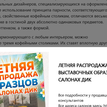
нальных дизайнеров, специализирующихся на оформлен
е использование принципа парности, соответствующег
, свойственные кофейным столикам, отличаются весьм
ке в гостиной двух абсолютно одинаковых предметов.
оттенком, а также формой.
 гармонирующего с любым интерьером, можно
е тремя кофейными столиками. Их ставят вплотную друг
тавляя на небольшом расстоянии, а также в качестве
ЛЕТНЯЯ РАСПРОДАЖ
ВЫСТАВОЧНЫХ ОБРА
САЛОНАХ ДИК
Все подробности у продавц
консультантов
Все адреса салонов здесь: htt